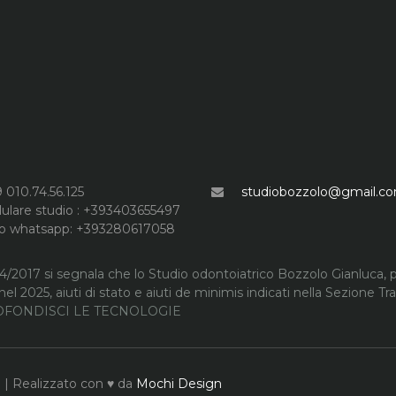
 010.74.56.125
studiobozzolo@gmail.c
lulare studio : +393403655497
lo whatsapp: +393280617058
24/2017 si segnala che lo Studio odontoiatrico Bozzolo Gianluca, p
nel 2025, aiuti di stato e aiuti de minimis indicati nella Sezione T
FONDISCI LE TECNOLOGIE
 | Realizzato con ♥ da
Mochi Design