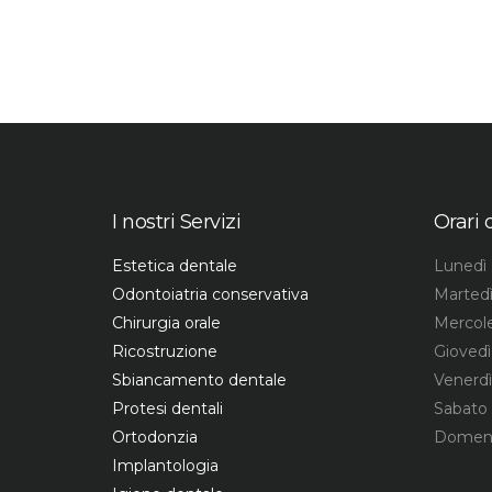
I nostri Servizi
Orari 
Estetica dentale
Lunedì 
Odontoiatria conservativa
Martedì
Chirurgia orale
Mercole
Ricostruzione
Giovedì
Sbiancamento dentale
Venerdì
Protesi dentali
Sabato 
Ortodonzia
Domeni
Implantologia