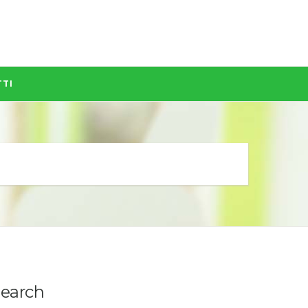
TI
earch