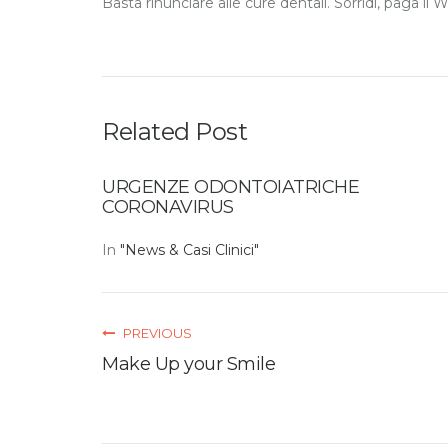
Basta rinunciare alle cure dentali. Sorridi, paga il W
Related Post
URGENZE ODONTOIATRICHE
CORONAVIRUS
In
"News & Casi Clinici"
PREVIOUS
Make Up your Smile