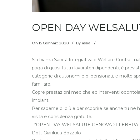
OPEN DAY WELSALUTE |
On
15 Gennaio 2020
/
By
assia
/
Si chiama Sanità Integrativa o Welfare Contrattual
paga di quasi tutti i lavoratori dipendenti, è previs
categorie di autonomi e di pensionati, e molto sp
familiare.
Copre prestazioni mediche ed interventi odontoiat
impianti.
Per saperne di più e per scoprire se anche tu ne ha
visita e consulenza gratuite.
1°OPEN DAY WELSALUTE GENOVA 21 FEBBRAIO 20
Dott Gianluca Bozzolo