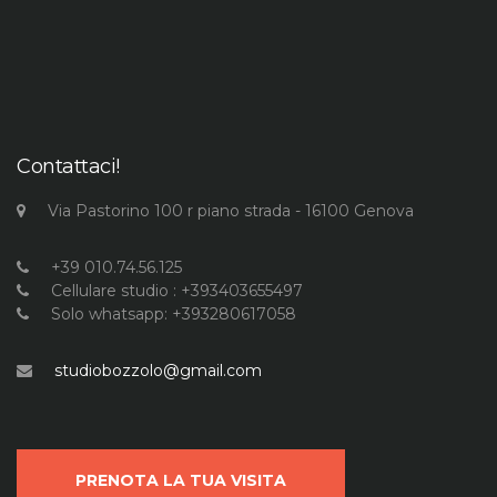
Contattaci!
Via Pastorino 100 r piano strada - 16100 Genova
+39 010.74.56.125
Cellulare studio : +393403655497
Solo whatsapp: +393280617058
studiobozzolo@gmail.com
PRENOTA LA TUA VISITA