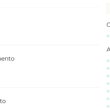
C
A
mento
to