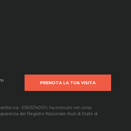
om
PRENOTA LA TUA VISITA
artita Iva : 03615740101, ha ricevuto nel corso
rasparenza del Registro Nazionale Aiuti di Stato di