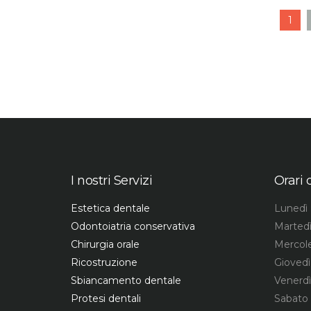
1
I nostri Servizi
Orari 
Estetica dentale
Lunedì 
Odontoiatria conservativa
Martedì
Chirurgia orale
Mercole
Ricostruzione
Giovedì
Sbiancamento dentale
Venerdì
Protesi dentali
Sabato 