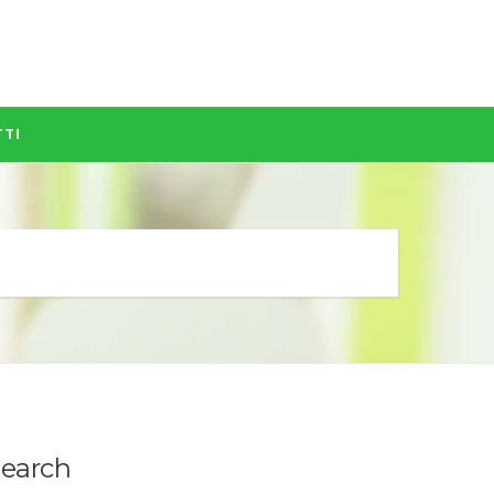
TI
earch