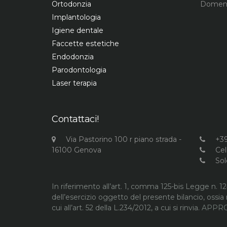
Ortodonzia
Domeni
Implantologia
Igiene dentale
Faccette estetiche
Endodonzia
Parodontologia
Laser terapia
Contattaci!
Via Pastorino 100 r piano strada -
+39
16100 Genova
Cel
So
In riferimento all’art. 1, comma 125-bis Legge n. 1
dell’esercizio oggetto del presente bilancio, ossia 
cui all’art. 52 della L.234/2012, a cui si rinvia.
APPRO