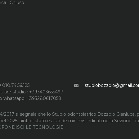
ca : Chiuso
 010.74.56.125
studiobozzolo@gmail.c
lulare studio : +393403655497
lo whatsapp: +393280617058
24/2017 si segnala che lo Studio odontoiatrico Bozzolo Gianluca, p
nel 2025, aiuti di stato e aiuti de minimis indicati nella Sezione T
FONDISCI LE TECNOLOGIE